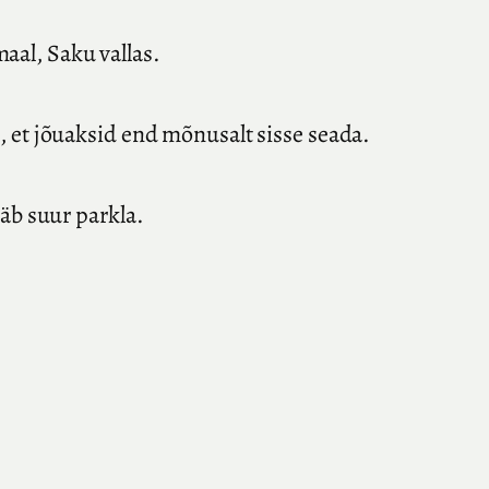
aal, Saku vallas.
 et jõuaksid end mõnusalt sisse seada.
äb suur parkla.