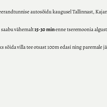
veerandtunnise autosõidu kaugusel Tallinnast, Kajam
n saabu vähemalt
15-30 min
enne tseremoonia algust,
s sõida villa tee otsast 100m edasi ning paremale jä