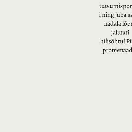
tutvumispor
i ning juba 
nädala lõp
jalutati
hilisõhtul Pi
promenaadi