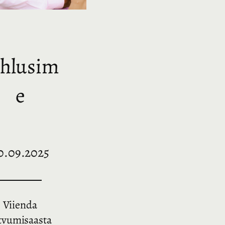
ihlusim
e
0.09.2025
Viienda
tvumisaasta