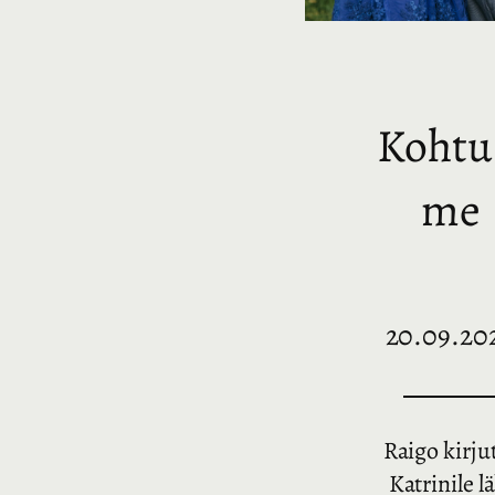
Kohtu
me
20.09.20
Raigo kirju
Katrinile l