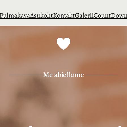
Pulmakava
Asukoht
Kontakt
Galerii
CountDow
Me abiellume