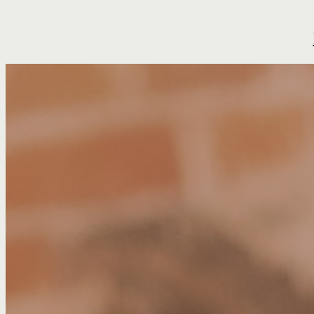
Liigu
sisu
juurde