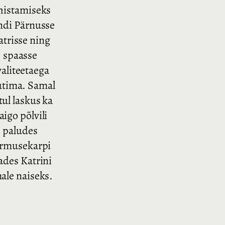
histamiseks
ndi Pärnusse
atrisse ning
spaasse
aliteetaega
utima. Samal
tul laskus ka
aigo põlvili
paludes
rmusekarpi
ades Katrini
ale naiseks.