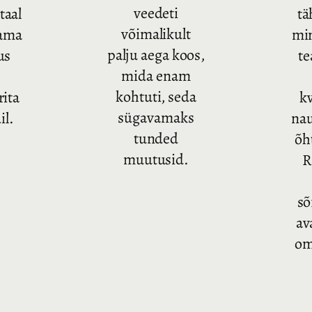
veedeti
taal
tä
võimalikult
sama
mi
palju aega koos,
us
te
mida enam
kohtuti, seda
rita
kv
sügavamaks
l.
na
tunded
õh
muutusid.
R
sõ
av
om