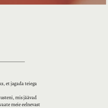
s, et jagada teiega
stusteni, mis jäävad
evaate meie eelnevast