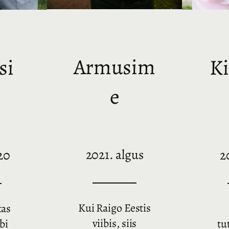
Armusim
si
K
e
2021. algus
20
2
Kui Raigo Eestis
tas
viibis, siis
äbi
tu