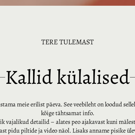
TERE TULEMAST
Kallid külalised
stama meie erilist päeva. See veebileht on loodud sellek
kõige tähtsamat info.
kõik vajalikud detailid – alates peo ajakavast kuni mäle
t pidu piltide ja video näol. Lisaks anname pisike ül